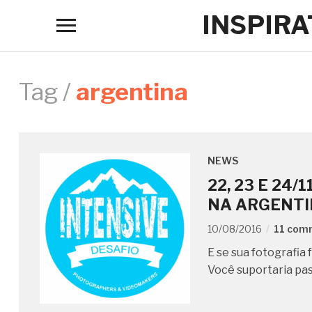
INSPIR
Toggle
sidebar
&
navigation
Tag /
argentina
NEWS
22, 23 E 24/
NA ARGENTI
10/08/2016
11 com
E se sua fotografia
Você suportaria pas