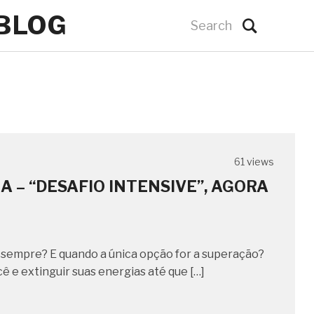
 BLOG
61 views
NA – “DESAFIO INTENSIVE”, AGORA
a sempre? E quando a única opção for a superação?
ê e extinguir suas energias até que […]