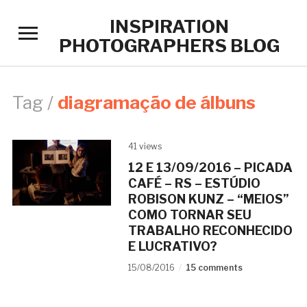
INSPIRATION
Toggle
PHOTOGRAPHERS BLOG
sidebar
&
navigation
Tag /
diagramação de álbuns
41 views
12 E 13/09/2016 – PICADA
CAFÉ – RS – ESTÚDIO
ROBISON KUNZ – “MEIOS”
COMO TORNAR SEU
TRABALHO RECONHECIDO
E LUCRATIVO?
15/08/2016
15 comments