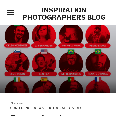
INSPIRATION
Toggle
PHOTOGRAPHERS BLOG
sidebar
&
navigation
71 views
CONFERENCE
,
NEWS
,
PHOTOGRAPHY
,
VIDEO