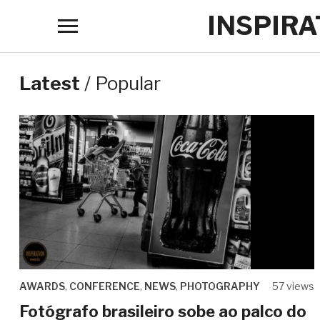
INSPIR
Toggle
sidebar
&
Latest
/
Popular
navigation
AWARDS
,
CONFERENCE
,
NEWS
,
PHOTOGRAPHY
57 views
Fotógrafo brasileiro sobe ao palco do