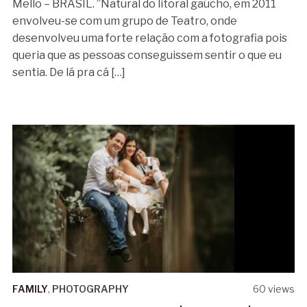
Mello – BRASIL. ”Natural do litoral gaúcho, em 2011
envolveu-se com um grupo de Teatro, onde
desenvolveu uma forte relação com a fotografia pois
queria que as pessoas conseguissem sentir o que eu
sentia. De lá pra cá […]
FAMILY
,
PHOTOGRAPHY
60 views