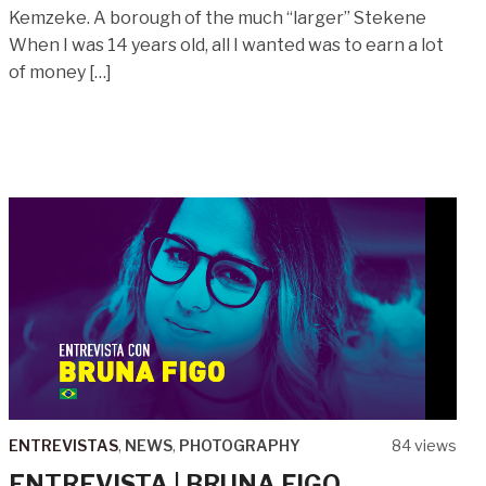
Kemzeke. A borough of the much “larger” Stekene
When I was 14 years old, all I wanted was to earn a lot
of money […]
ENTREVISTAS
,
NEWS
,
PHOTOGRAPHY
84 views
ENTREVISTA | BRUNA FIGO