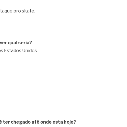
staque pro skate.
er qual seria?
os Estados Unidos
ê ter chegado até onde esta hoje?